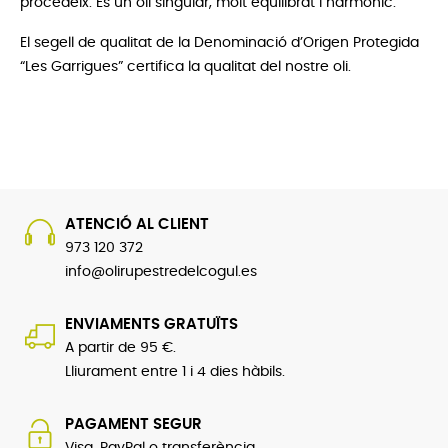
procedeix. És un oli singular, molt equilibrat i harmònic.
El segell de qualitat de la Denominació d’Origen Protegida
“Les Garrigues” certifica la qualitat del nostre oli.
ATENCIÓ AL CLIENT
973 120 372
info@olirupestredelcogul.es
ENVIAMENTS GRATUÏTS
A partir de 95 €.
Lliurament entre 1 i 4 dies hàbils.
PAGAMENT SEGUR