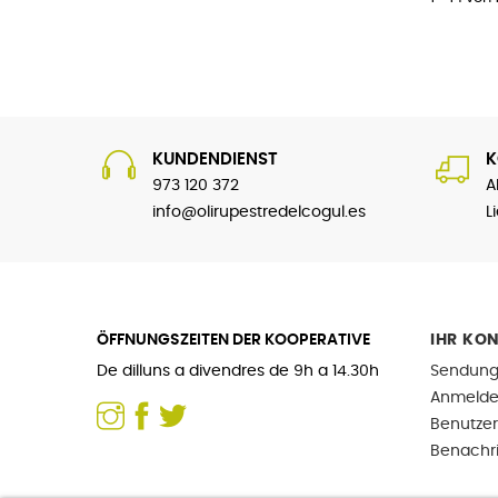
KUNDENDIENST
K
973 120 372
A
info@olirupestredelcogul.es
L
ÖFFNUNGSZEITEN DER KOOPERATIVE
IHR KO
De dilluns a divendres de 9h a 14.30h
Sendung
Anmeld
Benutzer
Benachr