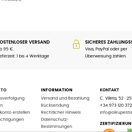
OSTENLOSER VERSAND
SICHERES ZAHLUNGS
b 95 €.
Visa, PayPal oder per
ieferzeit: 1 bis 4 Werktage
Überweisung zahlen.
NTO
INFORMATION
KONTAKT
sverfolgung
Versand und Bezahlung
C. Vileta, 52 · 
en
Rücksendung
+34 973 120 372
konto erstellen
Rechtlicher Hinweis
info@olirupestr
ichtigungen
Datenschutz-
ZERTIFIZIERU
Bestimmungen