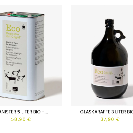
STIKKARAFFE 5 LITER...
KANISTER 5 LITER BIO -.
Preis
Preis
39,90 €
58,90 €
NISTER 5 LITER BIO -...
GLASKARAFFE 3 LITER BIO
58,90 €
37,90 €