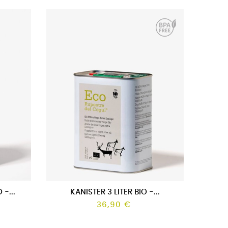
..
PLASTIKKARAFFE 5 LITER BIO...
A
Preis
48,90 €
 -...
KANISTER 3 LITER BIO -...
36,90 €