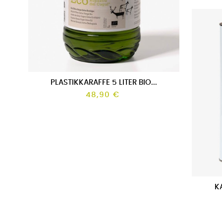
.
PLASTIKKARAFFE 5 LITER BIO...
PLA
Preis
48,90 €
KA