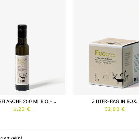
FLASCHE 250 ML BIO -...
3 LITER-BAG IN BOX..
5,20 €
32,90 €
14 Artikel(n)