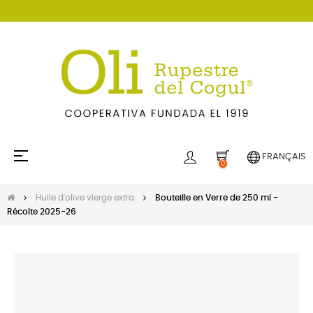
Basculer
☰
FRANÇAIS
0
la
navigation
Huile d'olive vierge extra
Bouteille en Verre de 250 ml -
Récolte 2025-26